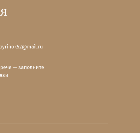
я
royrinok52@mail.ru
рече — заполните 
вязи