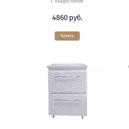
С пьедесталом
4860
руб.
Купить