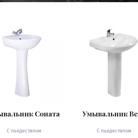
ывальник Соната
Умывальник Ве
С пьедесталом
С пьедесталом