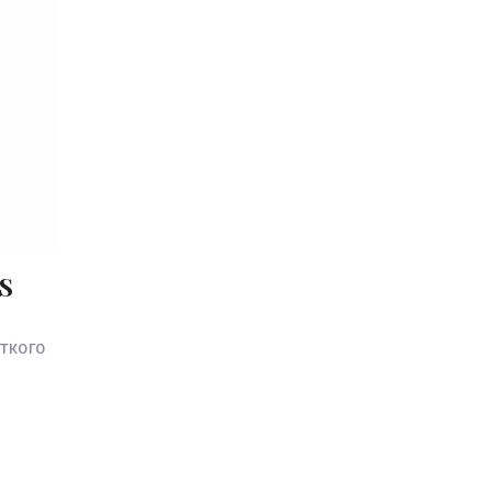
-S
ткого