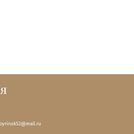
я
royrinok52@mail.ru